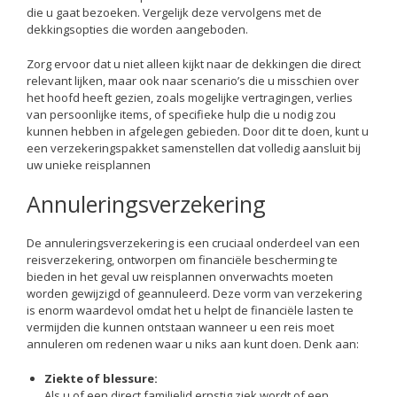
die u gaat bezoeken. Vergelijk deze vervolgens met de
dekkingsopties die worden aangeboden.
Zorg ervoor dat u niet alleen kijkt naar de dekkingen die direct
relevant lijken, maar ook naar scenario’s die u misschien over
het hoofd heeft gezien, zoals mogelijke vertragingen, verlies
van persoonlijke items, of specifieke hulp die u nodig zou
kunnen hebben in afgelegen gebieden. Door dit te doen, kunt u
een verzekeringspakket samenstellen dat volledig aansluit bij
uw unieke reisplannen
Annuleringsverzekering
De annuleringsverzekering is een cruciaal onderdeel van een
reisverzekering, ontworpen om financiële bescherming te
bieden in het geval uw reisplannen onverwachts moeten
worden gewijzigd of geannuleerd. Deze vorm van verzekering
is enorm waardevol omdat het u helpt de financiële lasten te
vermijden die kunnen ontstaan wanneer u een reis moet
annuleren om redenen waar u niks aan kunt doen. Denk aan:
Ziekte of blessure:
Als u of een direct familielid ernstig ziek wordt of een