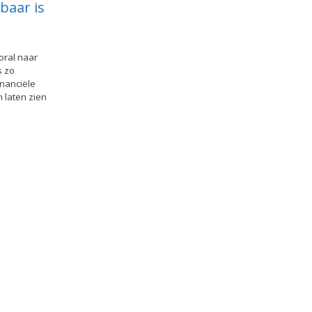
baar is
oral naar
s zo
financiële
 laten zien