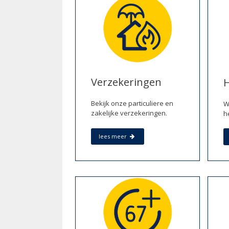
Verzekeringen
Bekijk onze particuliere en
W
zakelijke verzekeringen.
h
lees meer
Vandij
Het te
Vandij
In een