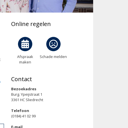
Online regelen
Afspraak
Schade melden
t
maken
Contact
n
Bezoekadres
Burg. Ypeijstraat 1
3361 HC Sliedrecht
Telefoon
(0184) 41 02 99
E-mail