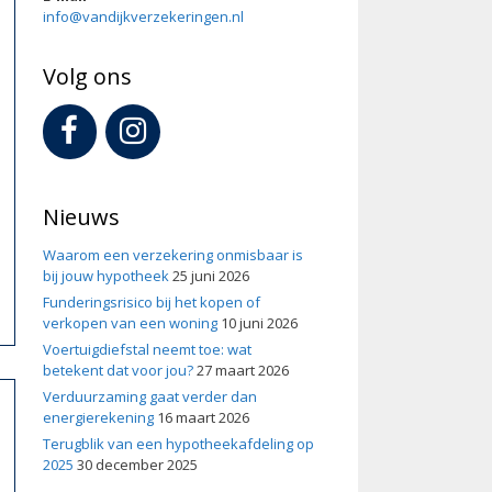
info@vandijkverzekeringen.nl
Volg ons
Nieuws
Waarom een verzekering onmisbaar is
bij jouw hypotheek
25 juni 2026
Funderingsrisico bij het kopen of
verkopen van een woning
10 juni 2026
Voertuigdiefstal neemt toe: wat
en met
HashLucky Casino
over bescherming als bewuste keuze. In de verzek
betekent dat voor jou?
27 maart 2026
van zekerheid als fundament. Net zoals verzekeringen structuur bieden 
Verduurzaming gaat verder dan
energierekening
16 maart 2026
neel perspectief op planning en voorspelbaarheid. Door risico’s vooraf te
Terugblik van een hypotheekafdeling op
2025
30 december 2025
l zich op grenzen als veiligheidsmechanisme. Regels en afspraken zorgen 