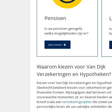
Vandij
Samen
Pensioen
Vandij
Is uw pensioen geregeld,
I
welke mogelijkheden zijn er?
f
In sam
lees meer
Vandij
Tot sl
Waarom kiezen voor Van Dijk
Verzekeringen en Hypotheken?
Kiezen voor Van Dijk Verzekeringen en Hypothek
Sliedrecht betekent kiezen voor zekerheid en ge
financiële fronten. Wij begrijpen dat het leven vol
onverwachte momenten zit, en daarom bieden wi
breed scala aan
verzekeringsopties
die zowel u
persoonlijke leven als uw zakelijke activiteiten d