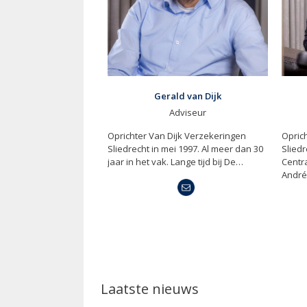
ld van Dijk
André van Dijk
dviseur
Adviseur
ijk Verzekeringen
Oprichter Van Dijk Verzekeringen
Sinds 
i 1997. Al meer dan 30
Sliedrecht mei 1997. Is in 1988 bij De
Dijk V
Lange tijd bij De…
Centrale Verzekeringen begonnen.
Besch
André is het aanspreekpunt voor…
erken
Laatste nieuws