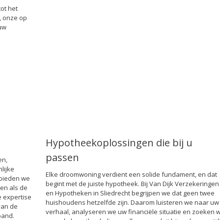
ot het
, onze op
uw
Hypotheekoplossingen die bij u
passen
en,
lijke
Elke droomwoning verdient een solide fundament, en dat
 bieden we
begint met de juiste hypotheek. Bij Van Dijk Verzekeringen
en als de
en Hypotheken in Sliedrecht begrijpen we dat geen twee
e expertise
huishoudens hetzelfde zijn. Daarom luisteren we naar uw
van de
verhaal, analyseren we uw financiële situatie en zoeken 
pand.