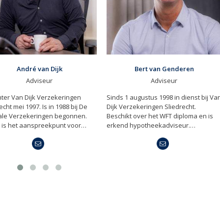
Bert van Genderen
Sebastiaan van der Linde
Adviseur
Adviseur
1 augustus 1998 in dienst bij Van
Sebastiaan is werkzaam bij van Dijk
erzekeringen Sliedrecht.
Verzekeringen sinds 1 mei 2008,
ikt over het WFT diploma en is
daarvoor is hij ook al jaren werkzaam
d hypotheekadviseur.…
geweest in…