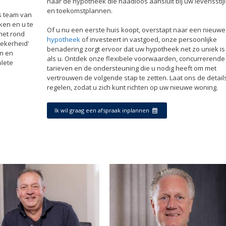
naar de hypotheek die naadloos aansluit bij uw levensstijl
en toekomstplannen.
ns team van
ken en u te
Of u nu een eerste huis koopt, overstapt naar een nieuwe
het rond
hypotheek
of investeert in vastgoed, onze persoonlijke
zekerheid'
benadering zorgt ervoor dat uw hypotheek net zo uniek is
en en
als u. Ontdek onze flexibele voorwaarden, concurrerende
lete
tarieven en de ondersteuning die u nodig heeft om met
vertrouwen de volgende stap te zetten. Laat ons de detail
regelen, zodat u zich kunt richten op uw nieuwe woning.
Ik wil graag een afspraak inplannen