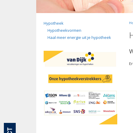
Hypotheek
H
Hypotheekvormen
Haal meer energie uit je hypotheek
W
Er