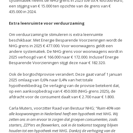
systematiek neemt de NHG-grens in 2025 toe tot € 450.000 euro,
een stijging van € 15.000 ten opzichte van de grens van €
435.000 in 2024.
Extra leenruimte voor verduurzaming
Om verduurzaming te stimuleren is extra leenruimte
beschikbaar. Met Energie Besparende Voorzieningen wordt de
NHG-grens in 2025 € 477.000. Voor woonwagens geldt een
andere systematiek. De NHG-grens voor woonwagens wordt in
2025 verhoogd van € 166.000 naar € 172.000. Inclusief Energie
Besparende Voorzieningen stijgt deze naar € 182.320.
Ook de borgtochtprovisie verandert. Deze gaat vanaf 1 januari
2025 omlaag van 0,6% naar 0,4% van het totale
hypotheekbedrag. De verlaging van de provisie betekent dat,
op een aankoopbedrag van € 450.000 (NHG-grens 2025), de
afdracht voor de consument daalt van € 2.700 naar € 1.800.
Carla Muters, voorzitter Raad van Bestuur NHG;
“Ruim 40% van
alle koopwoningen in Nederland heeft een hypotheek met NHG. Wij
zetten ons in om ervoor te zorgen dat groepen consumenten, zoals
starters, ZZP’ers en flexwerkers, ook in de toekomst toegang blijven
houden tot een hypotheek met NHG. Dankzij de verhoging van de