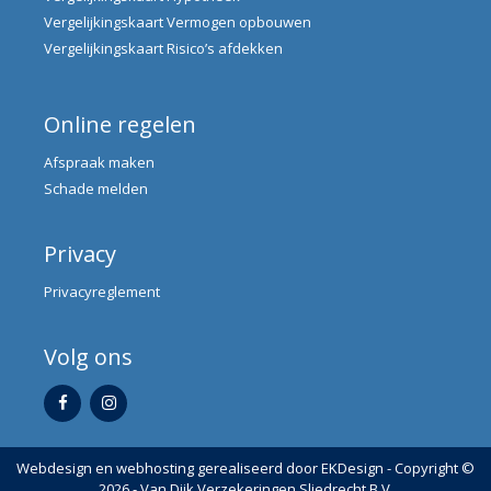
Vergelijkingskaart Vermogen opbouwen
Vergelijkingskaart Risico’s afdekken
Online regelen
Afspraak maken
Schade melden
Privacy
Privacyreglement
Volg ons
Webdesign en webhosting gerealiseerd door
EKDesign
- Copyright ©
2026 - Van Dijk Verzekeringen Sliedrecht B.V.