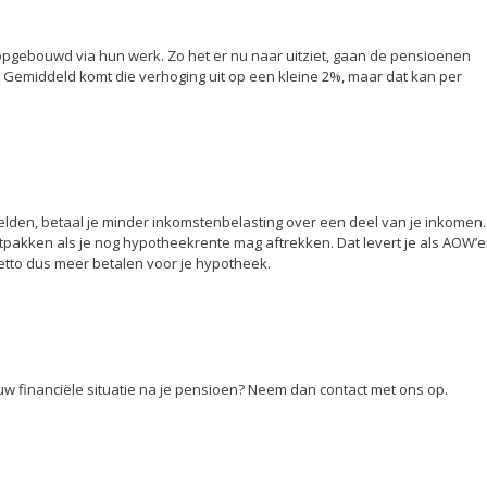
gebouwd via hun werk. Zo het er nu naar uitziet, gaan de pensioenen
 Gemiddeld komt die verhoging uit op een kleine 2%, maar dat kan per
lden, betaal je minder inkomstenbelasting over een deel van je inkomen.
 uitpakken als je nog hypotheekrente mag aftrekken. Dat levert je als AOW’e
etto dus meer betalen voor je hypotheek.
jouw financiële situatie na je pensioen? Neem dan contact met ons op.