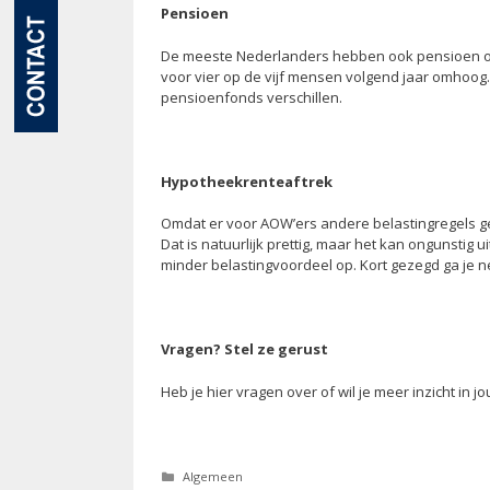
Pensioen
De meeste Nederlanders hebben ook pensioen op
voor vier op de vijf mensen volgend jaar omhoog.
pensioenfonds verschillen.
Hypotheekrenteaftrek
Omdat er voor AOW’ers andere belastingregels ge
Dat is natuurlijk prettig, maar het kan ongunstig
minder belastingvoordeel op. Kort gezegd ga je n
Vragen? Stel ze gerust
Heb je hier vragen over of wil je meer inzicht in 
Categorieën
Algemeen